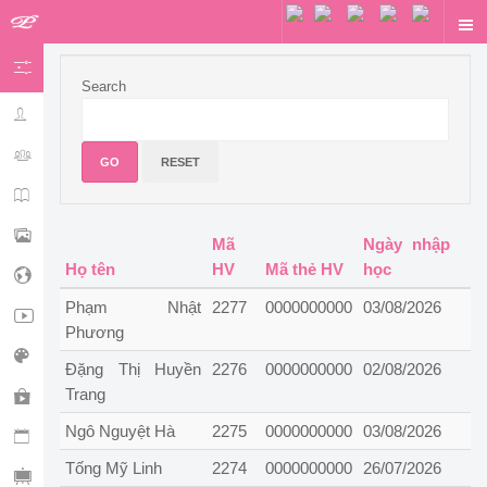
Search
HỌC VIÊN
ONLINE
GO
RESET
KHÓA HỌC
THƯ VIỆN
Mã
Ngày nhập
Họ tên
HV
Mã thẻ HV
học
WEBSITE
Phạm Nhật
2277
0000000000
03/08/2026
VIDEO
Phương
DESIGN
Đặng Thị Huyền
2276
0000000000
02/08/2026
Trang
SHOPPING
Ngô Nguyệt Hà
2275
0000000000
03/08/2026
BOOKING
Tống Mỹ Linh
2274
0000000000
26/07/2026
SỰ KIỆN