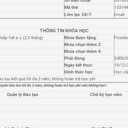
Số điện thoại:
09730
Mã thẻ:
15314
Liên lạc 24/7:
Email:
THÔNG TIN KHÓA HỌC
ệp full a-z (2,5 tháng)
Khóa được tặng:
Powder
Khóa chọn thêm 2:
Khóa chọn thêm 4:
Phải đóng:
9,800,
Ngày kết thúc:
10/12/
Hình thức học:
Học cấ
o lưu kết quả tối đa 2 năm, không hoàn trả học phí
quyền bảo lưu tối đa 2 năm, không hoàn trả học phí nếu không học!
Quản lý Đào tạo
Chữ ký học viên