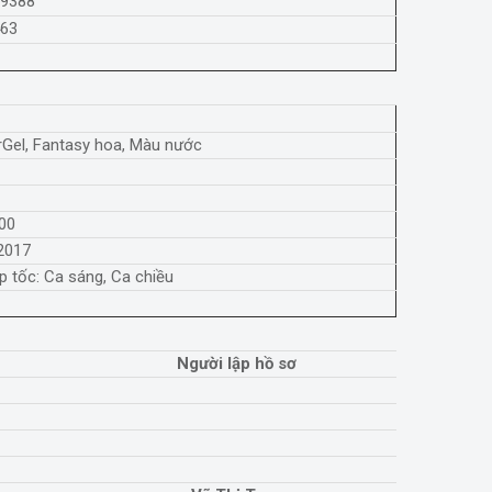
39388
463
Gel, Fantasy hoa, Màu nước
000
2017
p tốc: Ca sáng, Ca chiều
Người lập hồ sơ