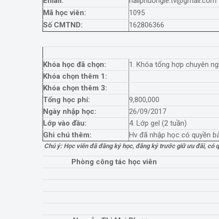
Email:
nailphuongle.tv@gmail.com
Mã học viên:
1095
Số CMTND:
162806366
Khóa học đã chọn:
1. Khóa tổng hợp chuyên nghi
Khóa chọn thêm 1:
Khóa chọn thêm 3:
Tổng học phí:
9,800,000
Ngày nhập học:
26/09/2017
Lớp vào đầu:
4. Lớp gel (2 tuần)
Ghi chú thêm:
Hv đã nhập học có quyền bả
Chú ý: Học viên đã đăng ký học, đăng ký trước giữ ưu đãi, có 
Phòng công tác học viên