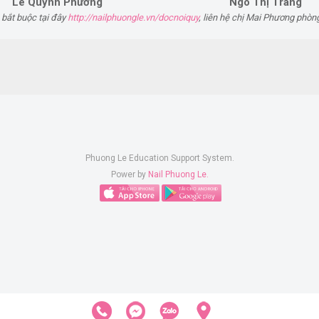
Lê Quỳnh Phương
Ngô Thị Trang
 bắt buộc tại đây
http://nailphuongle.vn/docnoiquy
, liên hệ chị Mai Phương phòn
Phuong Le Education Support System.
Power by
Nail Phuong Le.