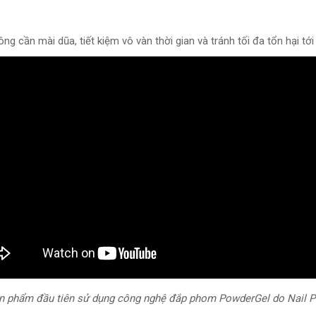
 cần mài dũa, tiết kiệm vô vàn thời gian và tránh tối đa tổn hại tớ
n phẩm đầu tiên sử dụng công nghệ đắp phom PowderGel do Nail P